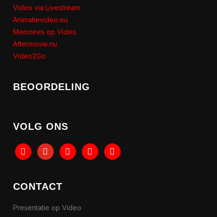
Video via Livestream
Animatievideo.eu
Memoires op Video
Aftermovie.nu
Video2Go
BEOORDELING
VOLG ONS
tiktok
youtube
instagram
facebook
linkedin
CONTACT
Presentatie op Video