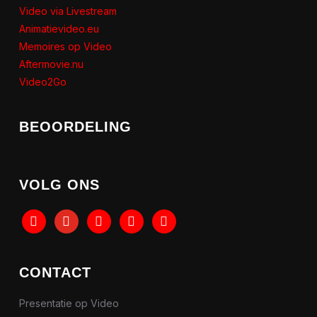
Video via Livestream
Animatievideo.eu
Memoires op Video
Aftermovie.nu
Video2Go
BEOORDELING
VOLG ONS
tiktok
youtube
instagram
facebook
linkedin
CONTACT
Presentatie op Video